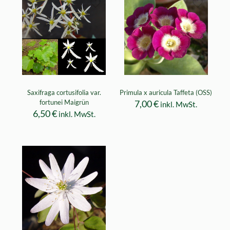
Saxifraga cortusifolia var.
Primula x auricula Taffeta (OSS)
fortunei Maigrün
7,00
€
inkl. MwSt.
6,50
€
inkl. MwSt.