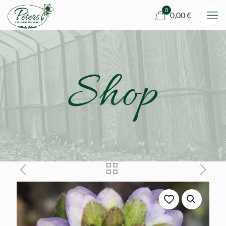
0
0,00 €
Shop