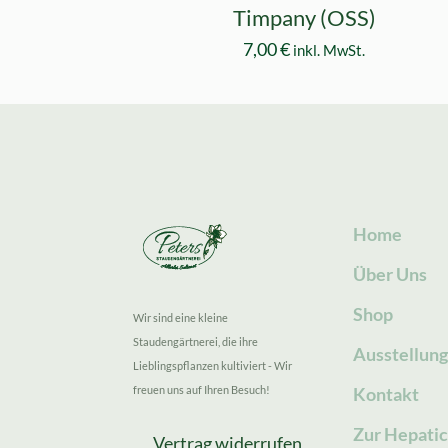
Timpany (OSS)
7,00
€
inkl. MwSt.
Home
Über Uns
Shop
Wir sind eine kleine
Staudengärtnerei, die ihre
Ausstellun
Lieblingspflanzen kultiviert - Wir
freuen uns auf Ihren Besuch!
Kontakt
Zur Hepatic
Vertrag widerrufen