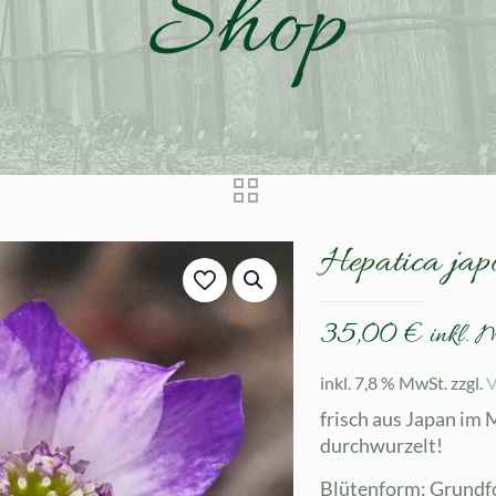
Shop
Hepatica jap
35,00
€
inkl. 
inkl. 7,8 % MwSt.
zzgl.
V
frisch aus Japan im 
durchwurzelt!
Blütenform: Grund