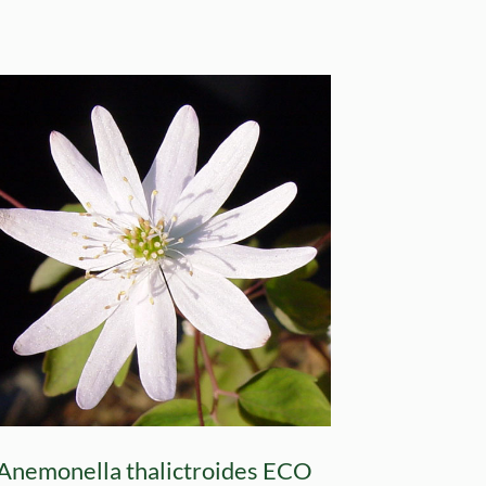
Anemonella thalictroides ECO