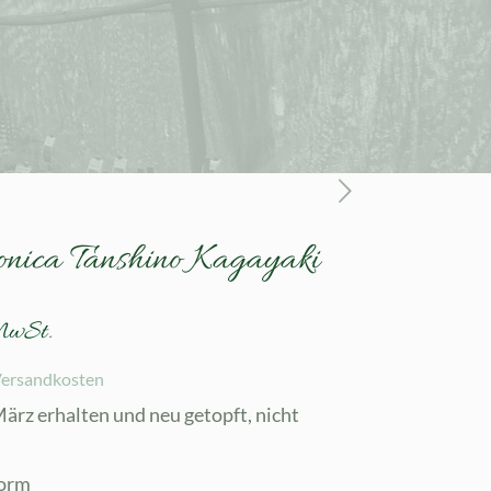
onica Tanshino Kagayaki
MwSt.
ersandkosten
März erhalten und neu getopft, nicht
form