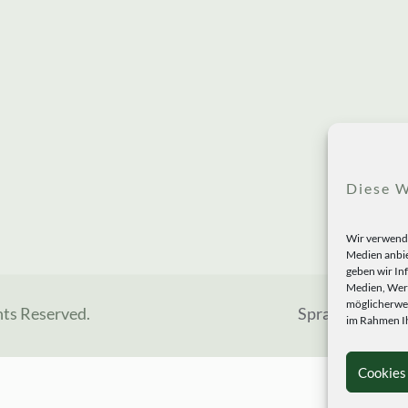
Diese W
Wir verwende
Medien anbie
geben wir In
Medien, Werb
möglicherwei
hts Reserved.
Sprachen
im Rahmen Ih
Cookies