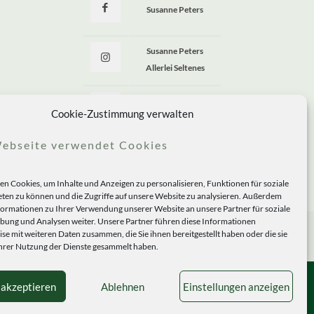
Susanne Peters
Susanne Peters
Allerlei Seltenes
Allerlei Seltenes
Cookie-Zustimmung verwalten
ebseite verwendet Cookies
n Cookies, um Inhalte und Anzeigen zu personalisieren, Funktionen für soziale
ten zu können und die Zugriffe auf unsere Website zu analysieren. Außerdem
formationen zu Ihrer Verwendung unserer Website an unsere Partner für soziale
ung und Analysen weiter. Unsere Partner führen diese Informationen
se mit weiteren Daten zusammen, die Sie ihnen bereitgestellt haben oder die sie
rer Nutzung der Dienste gesammelt haben.
 akzeptieren
Ablehnen
Einstellungen anzeigen