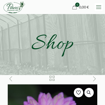
0
0,00 €
Shop