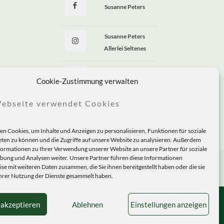
Susanne Peters
Susanne Peters
Allerlei Seltenes
Allerlei Seltenes
Cookie-Zustimmung verwalten
ebseite verwendet Cookies
n Cookies, um Inhalte und Anzeigen zu personalisieren, Funktionen für soziale
ten zu können und die Zugriffe auf unsere Website zu analysieren. Außerdem
formationen zu Ihrer Verwendung unserer Website an unsere Partner für soziale
ung und Analysen weiter. Unsere Partner führen diese Informationen
se mit weiteren Daten zusammen, die Sie ihnen bereitgestellt haben oder die sie
rer Nutzung der Dienste gesammelt haben.
 akzeptieren
Ablehnen
Einstellungen anzeigen