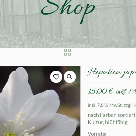
Shop
Hepatica jap
15,00
€
inkl. 
inkl. 7,8 % MwSt.
zzgl.
V
nach Farben sortierte
Kultur, blühfähig
Vorrätig