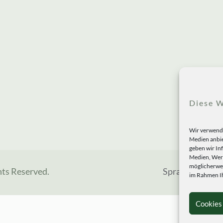
Diese W
Wir verwende
Medien anbie
geben wir In
Medien, Werb
möglicherwei
hts Reserved.
Sprachen
im Rahmen Ih
Cookies