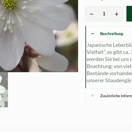
Hepatica
japonica
Weiße
Töne
Beschreibung
Menge
Japanische Leberbl
Vielfalt“, es gibt ca
werden Sie bei uns
Beachtung: von viel
Bestände vorhanden
unserer Staudengärt
Zusätzliche Infor