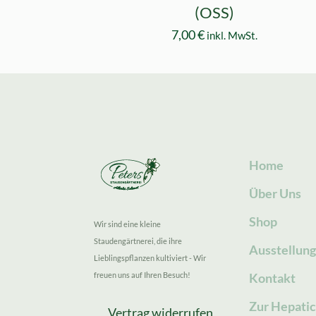
(OSS)
7,00
€
inkl. MwSt.
Home
Über Uns
Shop
Wir sind eine kleine
Staudengärtnerei, die ihre
Ausstellun
Lieblingspflanzen kultiviert - Wir
freuen uns auf Ihren Besuch!
Kontakt
Zur Hepatic
Vertrag widerrufen