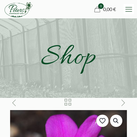
0
0,00 €
Shop