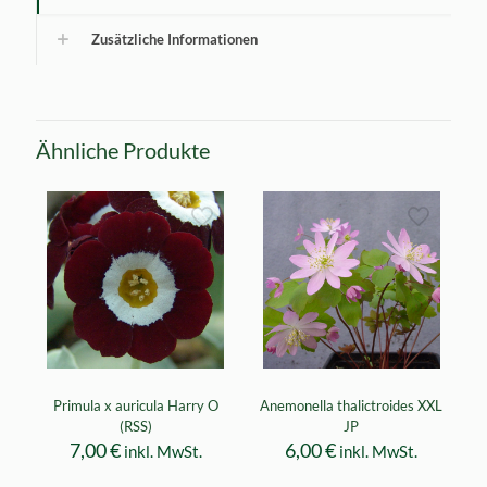
Zusätzliche Informationen
Ähnliche Produkte
Primula x auricula Harry O
Anemonella thalictroides XXL
(RSS)
JP
7,00
€
6,00
€
inkl. MwSt.
inkl. MwSt.