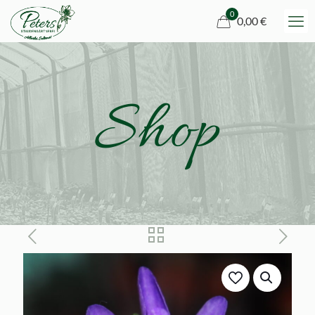
0
0,00 €
Shop