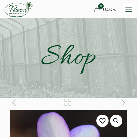
0
0,00 €
Shop