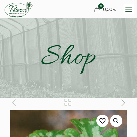
0
0,00 €
Shop