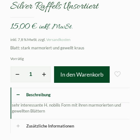
Silver Raffels Unsortiert
15,00
€
inkl. MwSt.
inkl. 7,8 % MwSt.
zzgl.
Versandkosten
Blatt: stark marmoriert und gewellt kraus
Vorrätig
Hepatica
In den Warenkorb
nobilis
f.
crenatiloba
Silver
Beschreibung
Raffels
Unsortiert
sehr interessante H. nobilis Form mit ihren marmorierten und
Menge
gewellten Blättern
Zusätzliche Informationen