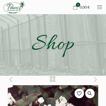
0
0,00 €
Shop