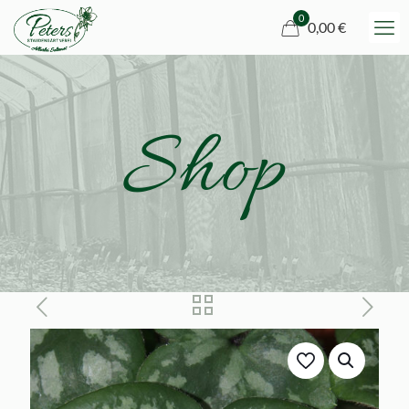
0
0,00 €
Shop