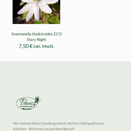
Anemonella thalictroides ECO
Stary Night
7,50
€
inkl. MwSt.
Wir sind eine kleine Staudengärtnerei, die ihre Lieblingspflanzen
kultiviert - Wir freuen uns auf Ihren Besuch!