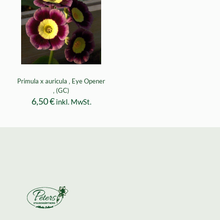
Primula x auricula ‚ Eye Opener
‚ (GC)
6,50
€
inkl. MwSt.