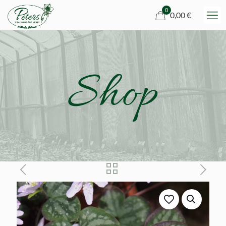
0
0,00 €
Shop