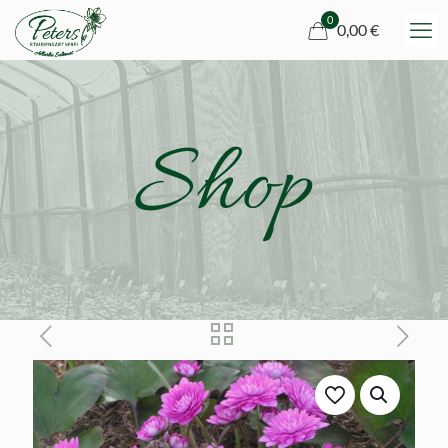
0
0,00 €
Shop