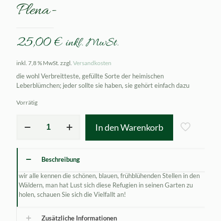
Plena-
25,00
€
inkl. MwSt.
inkl. 7,8 % MwSt.
zzgl.
Versandkosten
die wohl Verbreitteste, gefüllte Sorte der heimischen
Leberblümchen; jeder sollte sie haben, sie gehört einfach dazu
Vorrätig
Hepatica
In den Warenkorb
nobilis
Plena
-
Rubra
Beschreibung
Plena-
Menge
wir alle kennen die schönen, blauen, frühblühenden Stellen in den
Wäldern, man hat Lust sich diese Refugien in seinen Garten zu
holen, schauen Sie sich die Vielfallt an!
Zusätzliche Informationen