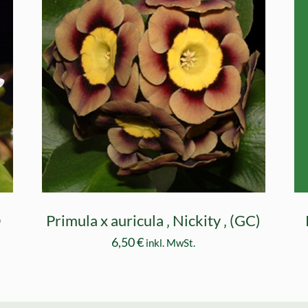
O
Primula x auricula ‚ Nickity ‚ (GC)
6,50
€
inkl. MwSt.