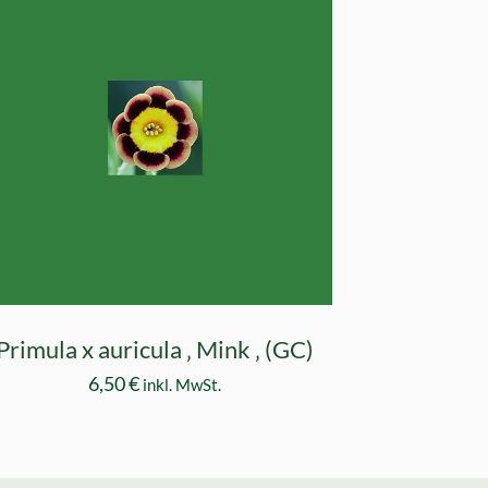
Primula x auricula ‚ Mink ‚ (GC)
6,50
€
inkl. MwSt.