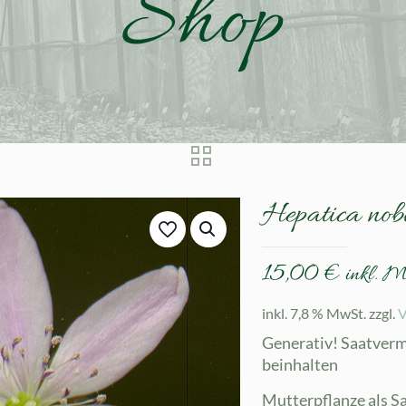
Shop
Hepatica no
15,00
€
inkl. 
inkl. 7,8 % MwSt.
zzgl.
V
Generativ! Saatver
beinhalten
Mutterpflanze als S