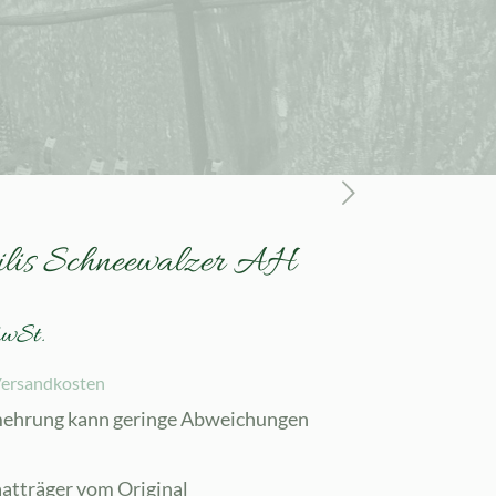
bilis Schneewalzer AH
MwSt.
ersandkosten
mehrung kann geringe Abweichungen
aatträger vom Original