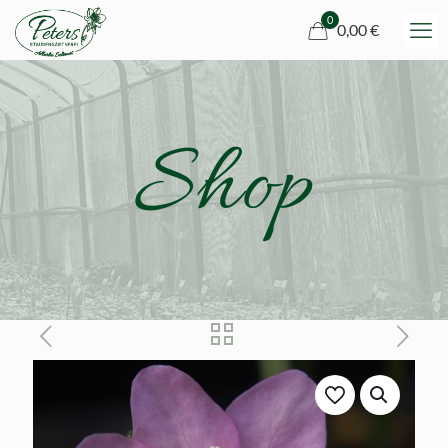
0
0,00 €
Shop