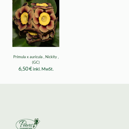
Primula x auricula ‚ Nickity ‚
(GC)
6,50
€
inkl. MwSt.