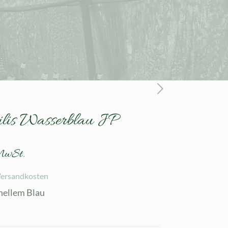
ilis Wasserblau JP
MwSt.
ersandkosten
 hellem Blau