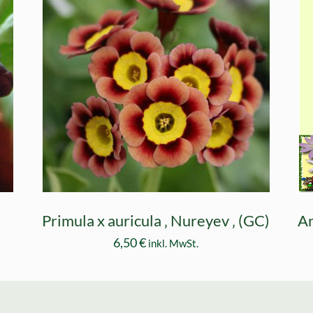
)
Primula x auricula ‚ Nureyev ‚ (GC)
An
6,50
€
inkl. MwSt.