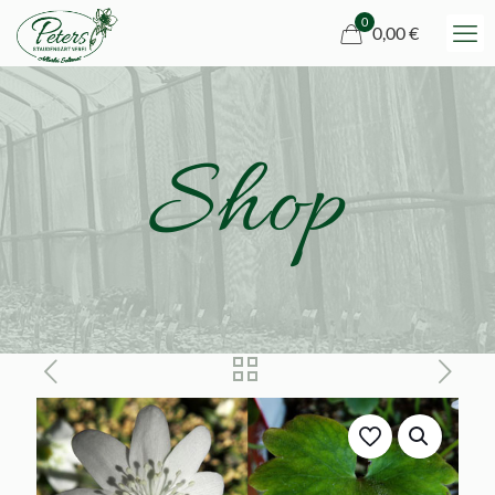
0
0,00 €
Shop