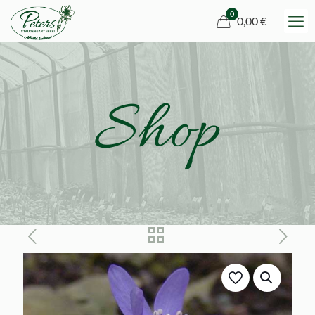
0
0,00 €
Shop