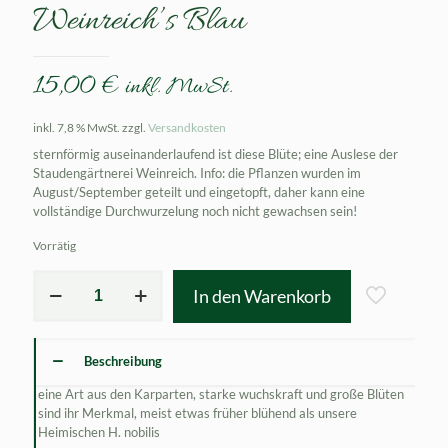
Weinreich’s Blau
15,00
€
inkl. MwSt.
inkl. 7,8 % MwSt.
zzgl.
Versandkosten
sternförmig auseinanderlaufend ist diese Blüte; eine Auslese der
Staudengärtnerei Weinreich. Info: die Pflanzen wurden im
August/September geteilt und eingetopft, daher kann eine
vollständige Durchwurzelung noch nicht gewachsen sein!
Vorrätig
Hepatica
In den Warenkorb
transsilvanica
Weinreich's
Blau
Menge
Beschreibung
eine Art aus den Karparten, starke wuchskraft und große Blüten
sind ihr Merkmal, meist etwas früher blühend als unsere
Heimischen H. nobilis