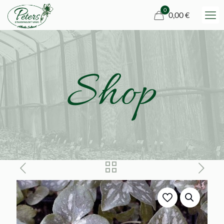
0
0,00 €
Shop