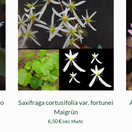
eo
Saxifraga cortusifolia var. fortunei
Maigrün
6,50
€
inkl. MwSt.