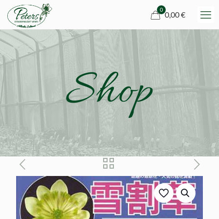
0
0,00 €
Shop