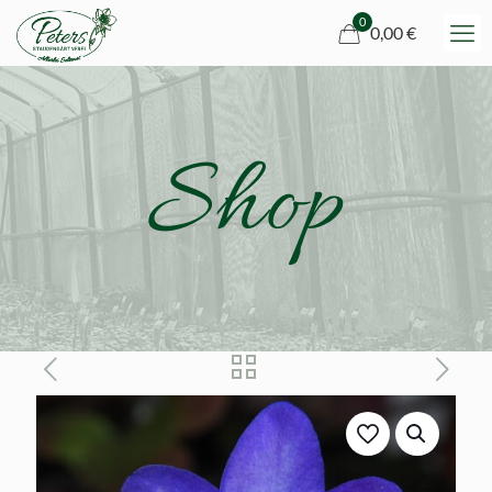
0
0,00 €
Shop