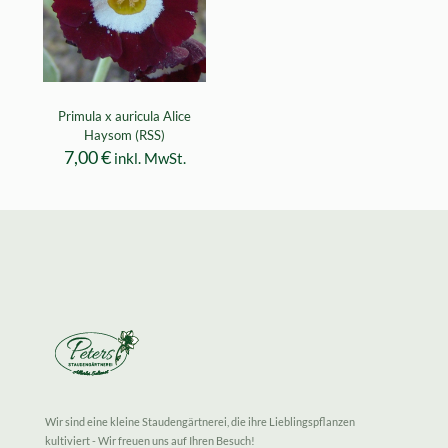
Primula x auricula Alice
Haysom (RSS)
7,00
€
inkl. MwSt.
Wir sind eine kleine Staudengärtnerei, die ihre Lieblingspflanzen
kultiviert - Wir freuen uns auf Ihren Besuch!