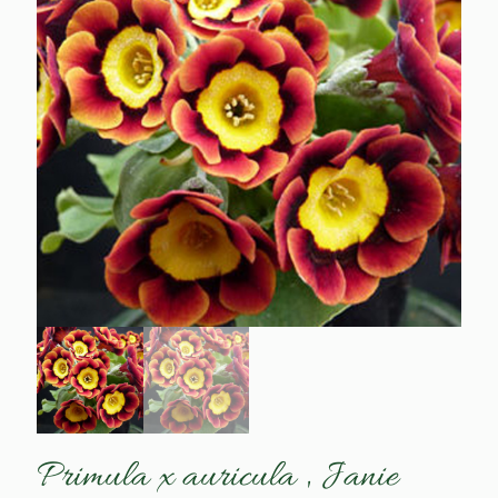
Primula x auricula ‚ Janie