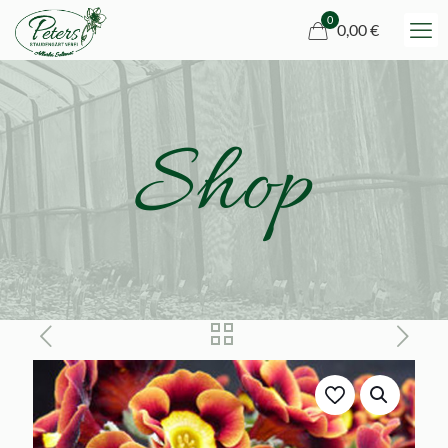
0
0,00 €
Shop