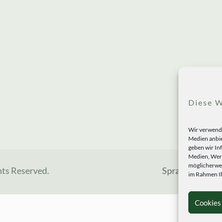
Diese W
Wir verwende
Medien anbie
geben wir In
Medien, Werb
möglicherwei
hts Reserved.
Sprachen
im Rahmen Ih
Cookies