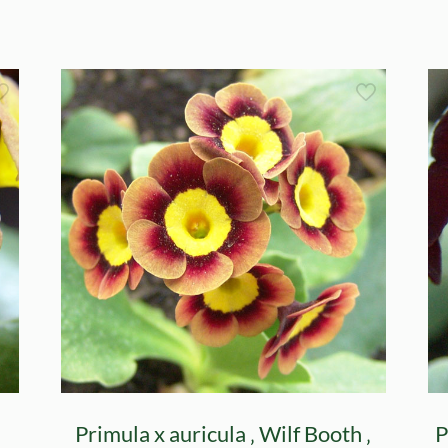
Primula x auricula ‚ Wilf Booth ‚
P