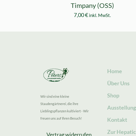
Timpany (OSS)
7,00
€
inkl. MwSt.
Home
Über Uns
Shop
Wir sind eine kleine
Staudengärtnerei, die ihre
Ausstellun
Lieblingspflanzen kultiviert - Wir
freuen uns auf Ihren Besuch!
Kontakt
Zur Hepatic
Vertrag widerrufen