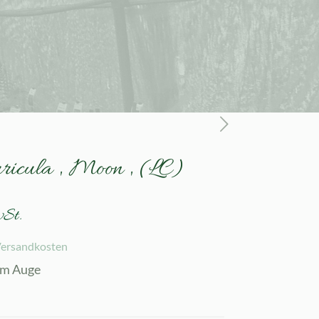
ricula ‚ Moon ‚ (LC)
wSt.
ersandkosten
lem Auge