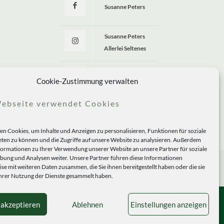
Susanne Peters
Susanne Peters
Allerlei Seltenes
Allerlei Seltenes
Cookie-Zustimmung verwalten
ebseite verwendet Cookies
n Cookies, um Inhalte und Anzeigen zu personalisieren, Funktionen für soziale
ten zu können und die Zugriffe auf unsere Website zu analysieren. Außerdem
formationen zu Ihrer Verwendung unserer Website an unsere Partner für soziale
ung und Analysen weiter. Unsere Partner führen diese Informationen
se mit weiteren Daten zusammen, die Sie ihnen bereitgestellt haben oder die sie
rer Nutzung der Dienste gesammelt haben.
 akzeptieren
Ablehnen
Einstellungen anzeigen