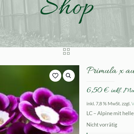
Shop
Primula x au
6,50
€
inkl. M
inkl. 7,8 % MwSt.
zzgl.
V
LC – Alpine mit hel
Nicht vorrätig