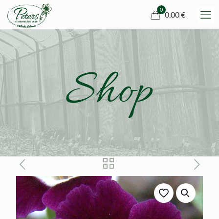
0
0,00 €
Shop