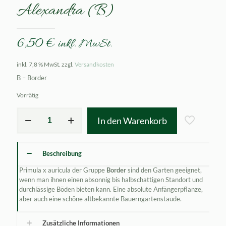
Alexandra (B)
6,50
€
inkl. MwSt.
inkl. 7,8 % MwSt.
zzgl.
Versandkosten
B – Border
Vorrätig
Primula
In den Warenkorb
x
auricula
Eden
Alexandra
Beschreibung
(B)
Menge
Primula x auricula der Gruppe
Border
sind den Garten geeignet,
wenn man ihnen einen absonnig bis halbschattigen Standort und
durchlässige Böden bieten kann. Eine absolute Anfängerpflanze,
aber auch eine schöne altbekannte Bauerngartenstaude.
Zusätzliche Informationen