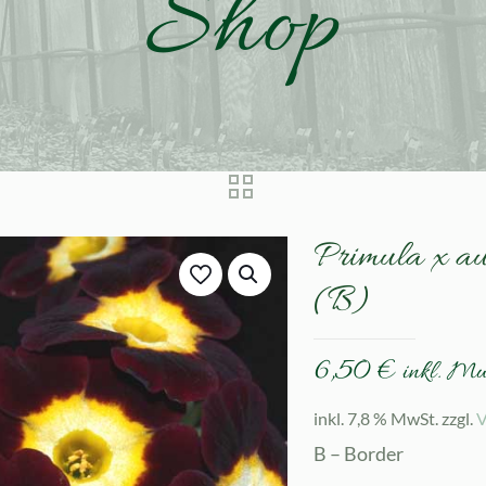
Shop
Primula x au
(B)
6,50
€
inkl. M
inkl. 7,8 % MwSt.
zzgl.
V
B – Border