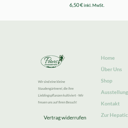
6,50
€
inkl. MwSt.
Home
Über Uns
Shop
Wir sind eine kleine
Staudengärtnerei, die ihre
Ausstellun
Lieblingspflanzen kultiviert - Wir
freuen uns auf Ihren Besuch!
Kontakt
Zur Hepatic
Vertrag widerrufen