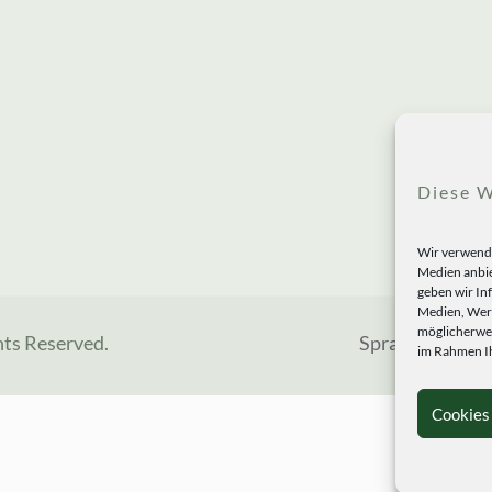
Diese W
Wir verwende
Medien anbie
geben wir In
Medien, Werb
möglicherwei
hts Reserved.
Sprachen
im Rahmen Ih
Cookies