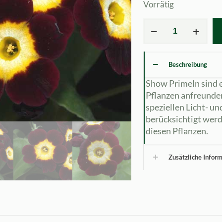
Vorrätig
Primula
x
auricula
Rotkäppchen
Beschreibung
JP
(B)
Show Primeln sind e
Menge
Pflanzen anfreunde
speziellen Licht- u
berücksichtigt werd
diesen Pflanzen.
Zusätzliche Infor