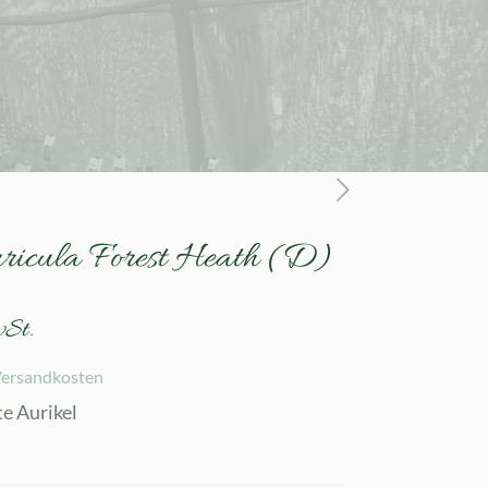
uricula Forest Heath (D)
wSt.
ersandkosten
te Aurikel