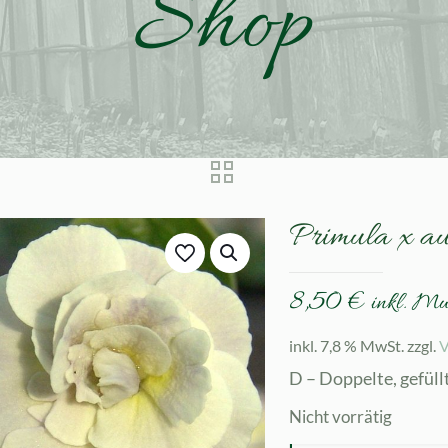
Shop
Primula x a
8,50
€
inkl. M
inkl. 7,8 % MwSt.
zzgl.
V
D – Doppelte, gefüll
Nicht vorrätig