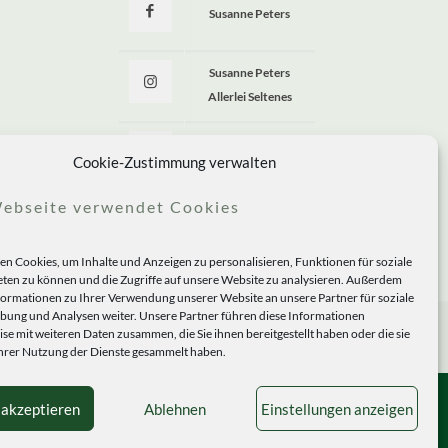
Susanne Peters
Susanne Peters
Allerlei Seltenes
Allerlei Seltenes
Cookie-Zustimmung verwalten
ebseite verwendet Cookies
n Cookies, um Inhalte und Anzeigen zu personalisieren, Funktionen für soziale
ten zu können und die Zugriffe auf unsere Website zu analysieren. Außerdem
formationen zu Ihrer Verwendung unserer Website an unsere Partner für soziale
ung und Analysen weiter. Unsere Partner führen diese Informationen
se mit weiteren Daten zusammen, die Sie ihnen bereitgestellt haben oder die sie
rer Nutzung der Dienste gesammelt haben.
 akzeptieren
Ablehnen
Einstellungen anzeigen