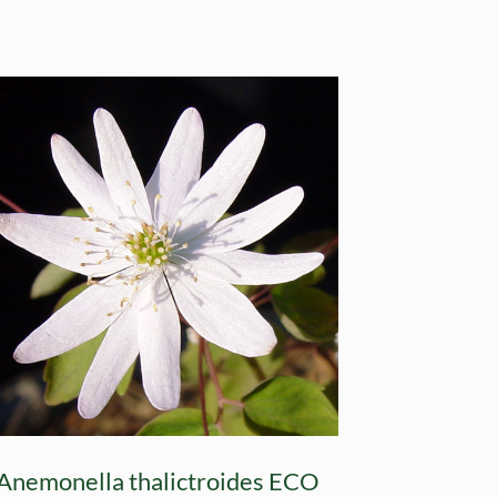
Anemonella thalictroides ECO