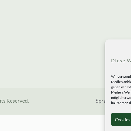
Diese W
Wir verwende
Medien anbie
geben wir In
Medien, Werb
möglicherwei
hts Reserved.
Sprachen
im Rahmen Ih
Cookies