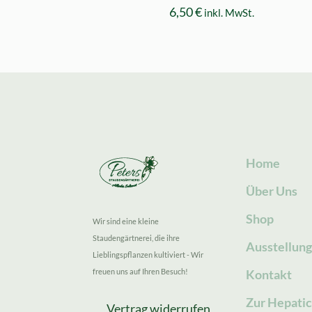
6,50
€
inkl. MwSt.
Home
Über Uns
Shop
Wir sind eine kleine
Staudengärtnerei, die ihre
Ausstellun
Lieblingspflanzen kultiviert - Wir
freuen uns auf Ihren Besuch!
Kontakt
Zur Hepatic
Vertrag widerrufen