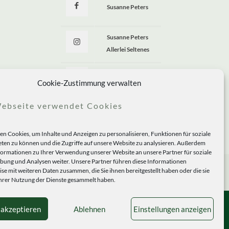
Susanne Peters
Susanne Peters
Allerlei Seltenes
Allerlei Seltenes
Cookie-Zustimmung verwalten
ebseite verwendet Cookies
n Cookies, um Inhalte und Anzeigen zu personalisieren, Funktionen für soziale
ten zu können und die Zugriffe auf unsere Website zu analysieren. Außerdem
formationen zu Ihrer Verwendung unserer Website an unsere Partner für soziale
ung und Analysen weiter. Unsere Partner führen diese Informationen
se mit weiteren Daten zusammen, die Sie ihnen bereitgestellt haben oder die sie
rer Nutzung der Dienste gesammelt haben.
 akzeptieren
Ablehnen
Einstellungen anzeigen