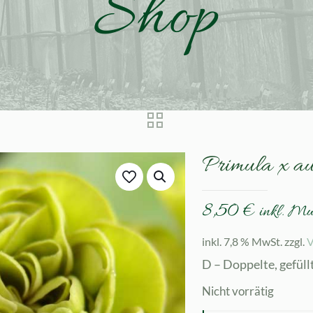
Shop
Primula x au
8,50
€
inkl. M
inkl. 7,8 % MwSt.
zzgl.
V
D – Doppelte, gefüll
Nicht vorrätig