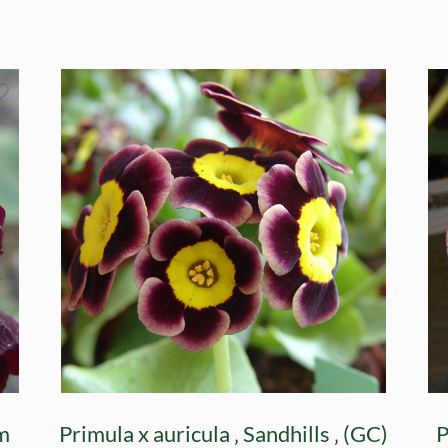
om
Primula x auricula ‚ Sandhills ‚ (GC)
P