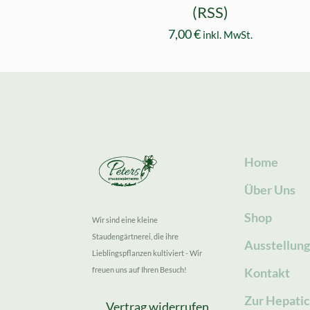
(RSS)
7,00
€
inkl. MwSt.
Home
Über Uns
Shop
Wir sind eine kleine
Staudengärtnerei, die ihre
Ausstellun
Lieblingspflanzen kultiviert - Wir
freuen uns auf Ihren Besuch!
Kontakt
Zur Hepatic
Vertrag widerrufen