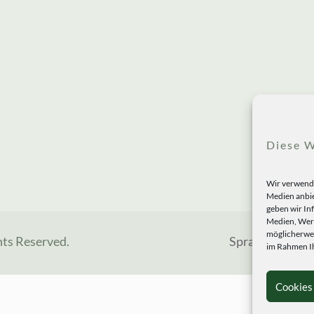
Diese W
Wir verwende
Medien anbie
geben wir In
Medien, Werb
möglicherwei
hts Reserved.
Sprachen
im Rahmen Ih
Cookies