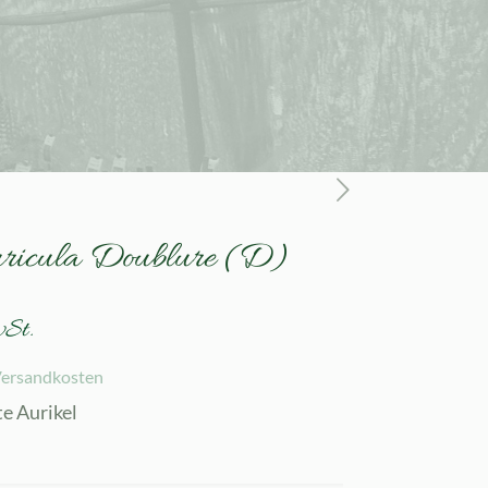
uricula Doublure (D)
wSt.
ersandkosten
te Aurikel