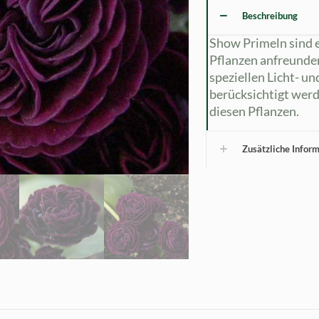
Beschreibung
Show Primeln sind e
Pflanzen anfreunde
speziellen Licht- u
berücksichtigt werd
diesen Pflanzen.
Zusätzliche Infor