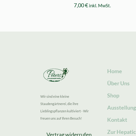
7,00
€
inkl. MwSt.
Home
Über Uns
Shop
Wir sind eine kleine
Staudengärtnerei, die ihre
Ausstellun
Lieblingspflanzen kultiviert - Wir
freuen uns auf Ihren Besuch!
Kontakt
Zur Hepatic
Vertrag widerrufen