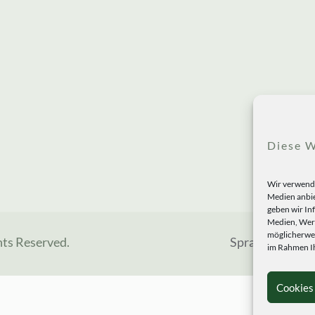
Diese W
Wir verwende
Medien anbie
geben wir In
Medien, Werb
möglicherwei
hts Reserved.
Sprachen
im Rahmen Ih
Cookies