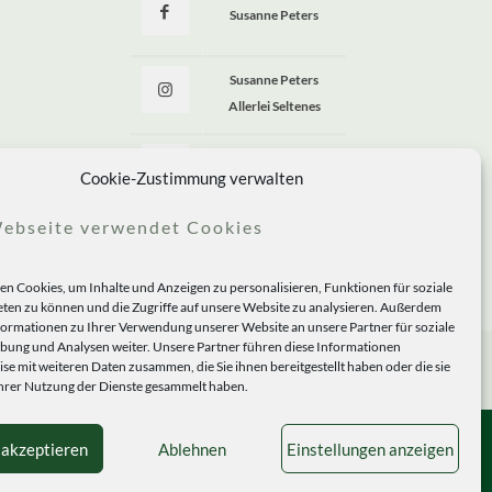
Susanne Peters
Susanne Peters
Allerlei Seltenes
Allerlei Seltenes
Cookie-Zustimmung verwalten
ebseite verwendet Cookies
n Cookies, um Inhalte und Anzeigen zu personalisieren, Funktionen für soziale
ten zu können und die Zugriffe auf unsere Website zu analysieren. Außerdem
formationen zu Ihrer Verwendung unserer Website an unsere Partner für soziale
ung und Analysen weiter. Unsere Partner führen diese Informationen
se mit weiteren Daten zusammen, die Sie ihnen bereitgestellt haben oder die sie
rer Nutzung der Dienste gesammelt haben.
 akzeptieren
Ablehnen
Einstellungen anzeigen