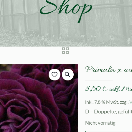
Shop
Primula x a
8,50
€
inkl. M
inkl. 7,8 % MwSt.
zzgl.
V
D – Doppelte, gefüll
Nicht vorrätig