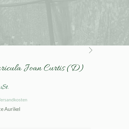
uricula Joan Curtis (D)
wSt.
ersandkosten
te Aurikel