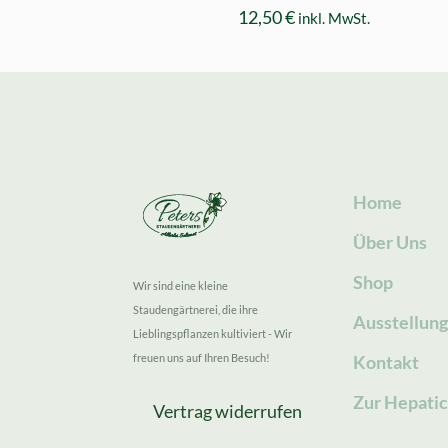
12,50
€
inkl. MwSt.
Home
Über Uns
Shop
Wir sind eine kleine
Staudengärtnerei, die ihre
Ausstellun
Lieblingspflanzen kultiviert - Wir
freuen uns auf Ihren Besuch!
Kontakt
Zur Hepatic
Vertrag widerrufen