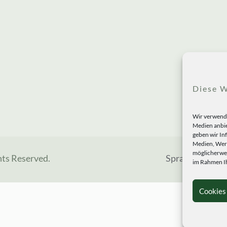
Diese W
Wir verwende
Medien anbie
geben wir In
Medien, Werb
möglicherwei
hts Reserved.
Sprachen
im Rahmen Ih
Cookies