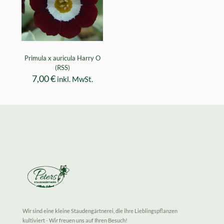
Primula x auricula Harry O
(RSS)
7,00
€
inkl. MwSt.
Wir sind eine kleine Staudengärtnerei, die ihre Lieblingspflanzen
kultiviert - Wir freuen uns auf Ihren Besuch!