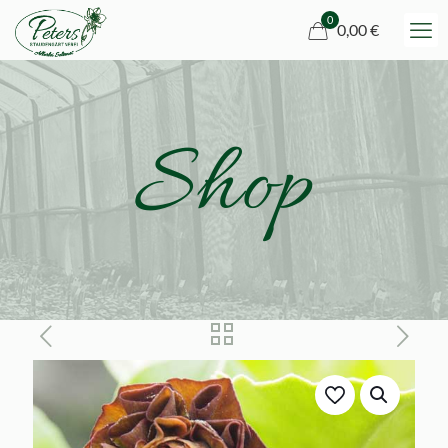
0
0,00 €
Shop