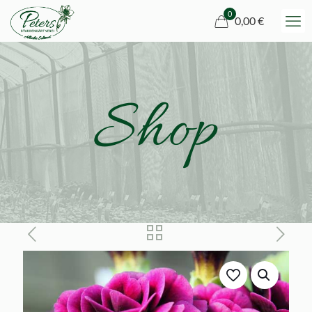
0
0,00 €
Shop