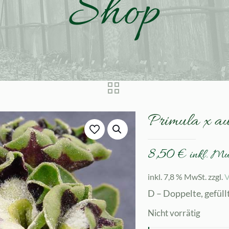
Shop
Primula x a
8,50
€
inkl. M
inkl. 7,8 % MwSt.
zzgl.
V
D – Doppelte, gefüll
Nicht vorrätig