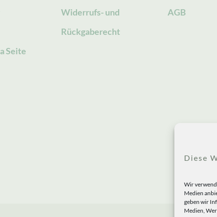
g
Widerrufs- und
AGB
Rückgaberecht
a Seite
Diese W
Wir verwende
Medien anbie
geben wir In
Medien, Werb