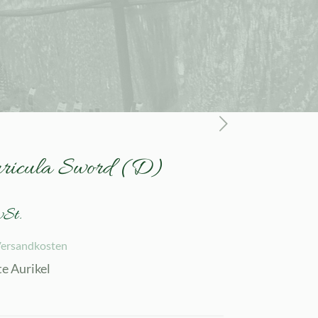
uricula Sword (D)
wSt.
ersandkosten
te Aurikel