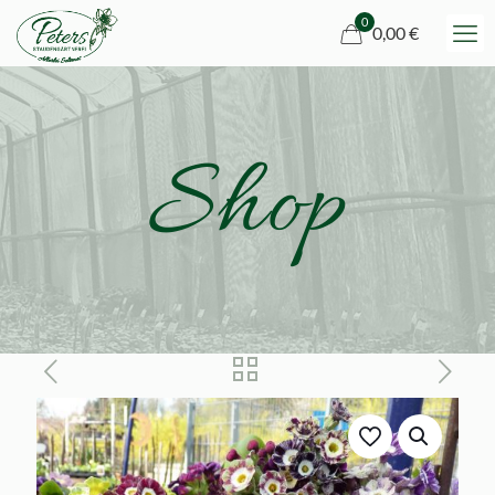
0
0,00 €
Shop