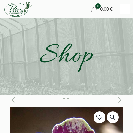
0
0,00 €
Shop