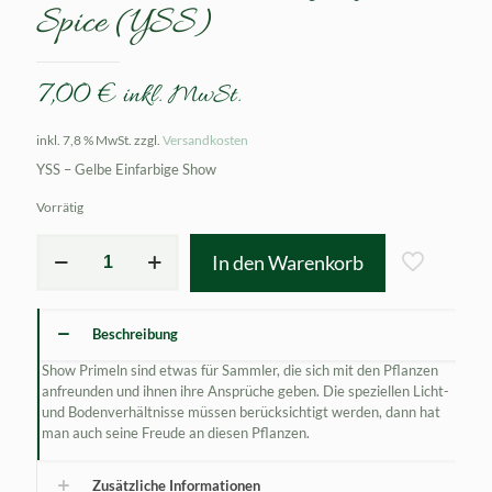
Spice (YSS)
7,00
€
inkl. MwSt.
inkl. 7,8 % MwSt.
zzgl.
Versandkosten
YSS – Gelbe Einfarbige Show
Vorrätig
Primula
In den Warenkorb
x
auricula
Ginger
Spice
Beschreibung
(YSS)
Menge
Show Primeln sind etwas für Sammler, die sich mit den Pflanzen
anfreunden und ihnen ihre Ansprüche geben. Die speziellen Licht-
und Bodenverhältnisse müssen berücksichtigt werden, dann hat
man auch seine Freude an diesen Pflanzen.
Zusätzliche Informationen