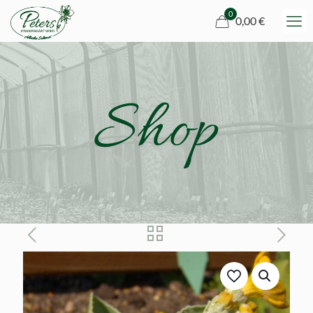
0
0,00 €
Shop