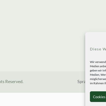
Diese W
Wir verwende
Medien anbie
geben wir In
Medien, Werb
möglicherwei
hts Reserved.
Sprachen
im Rahmen Ih
Cookies