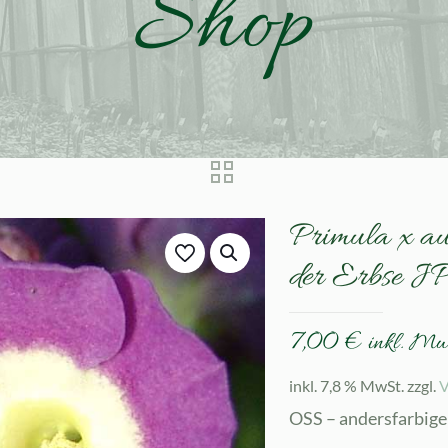
Shop
Primula x au
der Erbse 
7,00
€
inkl. Mw
inkl. 7,8 % MwSt.
zzgl.
V
OSS – andersfarbige