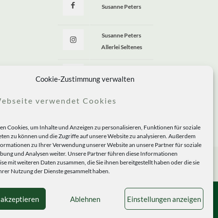
Susanne Peters
Susanne Peters
Allerlei Seltenes
Allerlei Seltenes
Cookie-Zustimmung verwalten
ebseite verwendet Cookies
n Cookies, um Inhalte und Anzeigen zu personalisieren, Funktionen für soziale
ten zu können und die Zugriffe auf unsere Website zu analysieren. Außerdem
formationen zu Ihrer Verwendung unserer Website an unsere Partner für soziale
ung und Analysen weiter. Unsere Partner führen diese Informationen
se mit weiteren Daten zusammen, die Sie ihnen bereitgestellt haben oder die sie
rer Nutzung der Dienste gesammelt haben.
 akzeptieren
Ablehnen
Einstellungen anzeigen