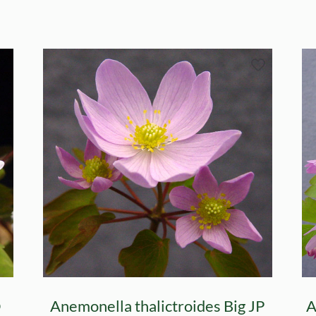
O
Anemonella thalictroides Big JP
A