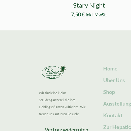
Stary Night
7,50
€
inkl. MwSt.
Home
Über Uns
Shop
Wir sind eine kleine
Staudengärtnerei, die ihre
Ausstellun
Lieblingspflanzen kultiviert - Wir
freuen uns auf Ihren Besuch!
Kontakt
Zur Hepatic
Vertrag widerrufen