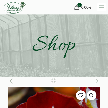
0
0,00 €
Shop