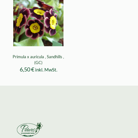
Primula x auricula ‚ Sandhills ‚
(GC)
6,50
€
inkl. MwSt.