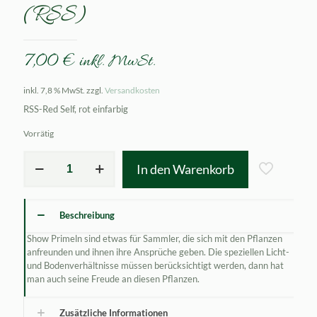
(RSS)
7,00
€
inkl. MwSt.
inkl. 7,8 % MwSt.
zzgl.
Versandkosten
RSS-Red Self, rot einfarbig
Vorrätig
Primula
In den Warenkorb
x
auricula
Shere
(RSS)
Beschreibung
Menge
Show Primeln sind etwas für Sammler, die sich mit den Pflanzen
anfreunden und ihnen ihre Ansprüche geben. Die speziellen Licht-
und Bodenverhältnisse müssen berücksichtigt werden, dann hat
man auch seine Freude an diesen Pflanzen.
Zusätzliche Informationen