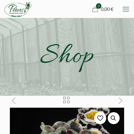
0
0,00 €
Shop