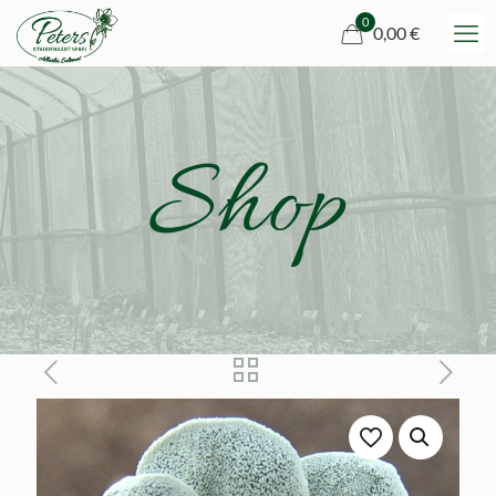
0
0,00 €
Shop