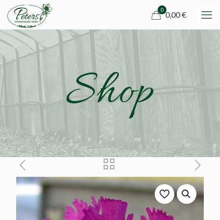
0
0,00 €
Shop