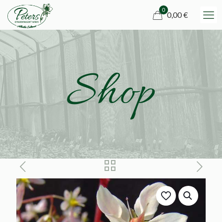
0
0,00 €
Shop