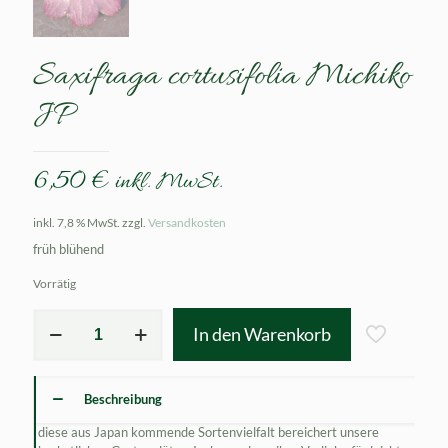
Saxifraga cortusifolia Michiko
JP
6,50
€
inkl. MwSt.
inkl. 7,8 % MwSt.
zzgl.
Versandkosten
früh blühend
Vorrätig
Saxifraga
In den Warenkorb
cortusifolia
Michiko
JP
Menge
Beschreibung
diese aus Japan kommende Sortenvielfalt bereichert unsere