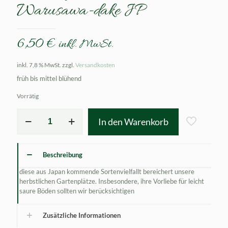
Warusawa-dake JP
6,50
€
inkl. MwSt.
inkl. 7,8 % MwSt.
zzgl.
Versandkosten
früh bis mittel blühend
Vorrätig
Saxifraga
In den Warenkorb
cortusifolia
Warusawa-
dake
JP
Beschreibung
Menge
diese aus Japan kommende Sortenvielfallt bereichert unsere
herbstlichen Gartenplätze. Insbesondere, ihre Vorliebe für leicht
saure Böden sollten wir berücksichtigen
Zusätzliche Informationen