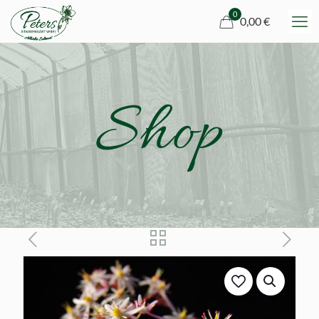
0
0,00 €
Shop