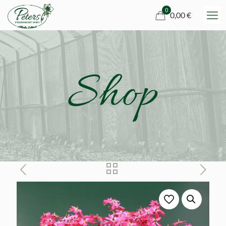
0
0,00 €
Shop