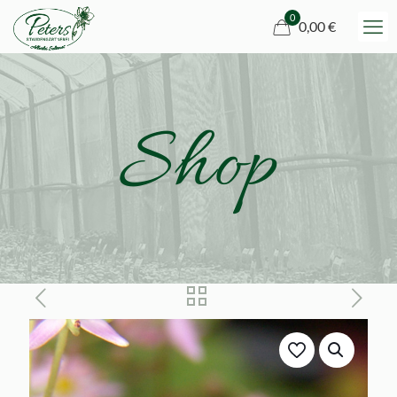
0
0,00 €
Shop