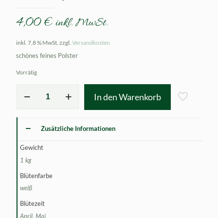
4,00
€
inkl. MwSt.
inkl. 7,8 % MwSt.
zzgl.
Versandkosten
schönes feines Polster
Vorrätig
Saxifraga
In den Warenkorb
x
fritschiana
Menge
Zusätzliche Informationen
Gewicht
1 kg
Blütenfarbe
weiß
Blütezeit
April, Mai