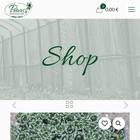
0
0,00 €
Shop