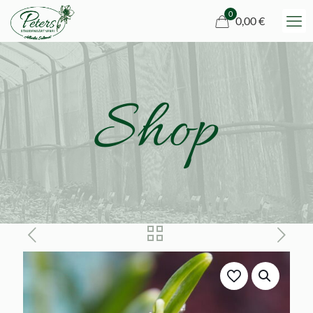
0
0,00 €
Shop