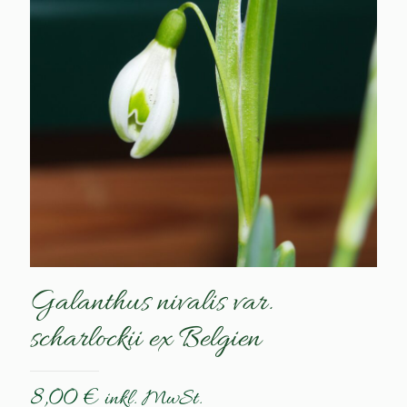
Galanthus nivalis var.
scharlockii ex Belgien
8,00
€
inkl. MwSt.