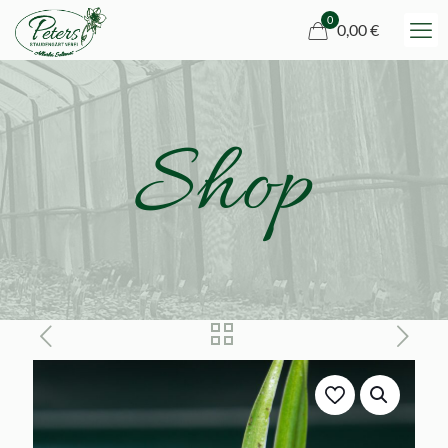
0
0,00 €
Shop