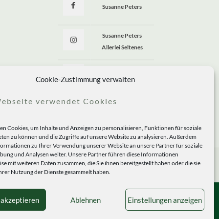
Susanne Peters
Susanne Peters
Allerlei Seltenes
Allerlei Seltenes
Cookie-Zustimmung verwalten
ebseite verwendet Cookies
n Cookies, um Inhalte und Anzeigen zu personalisieren, Funktionen für soziale
ten zu können und die Zugriffe auf unsere Website zu analysieren. Außerdem
formationen zu Ihrer Verwendung unserer Website an unsere Partner für soziale
ung und Analysen weiter. Unsere Partner führen diese Informationen
se mit weiteren Daten zusammen, die Sie ihnen bereitgestellt haben oder die sie
rer Nutzung der Dienste gesammelt haben.
 akzeptieren
Ablehnen
Einstellungen anzeigen