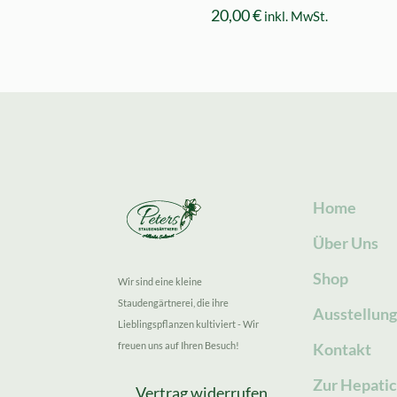
20,00
€
inkl. MwSt.
Home
Über Uns
Shop
Wir sind eine kleine
Staudengärtnerei, die ihre
Ausstellun
Lieblingspflanzen kultiviert - Wir
freuen uns auf Ihren Besuch!
Kontakt
Zur Hepatic
Vertrag widerrufen