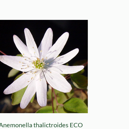
Anemonella thalictroides ECO