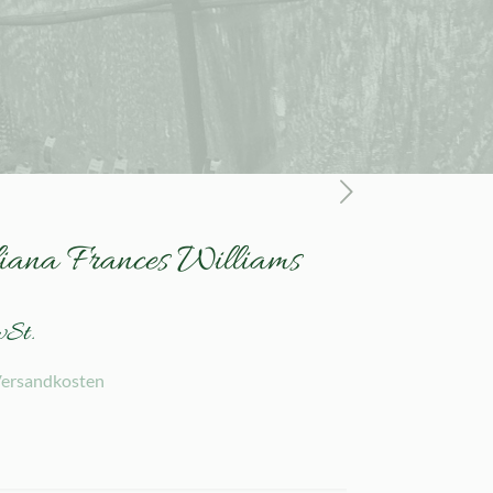
diana Frances Williams
wSt.
ersandkosten