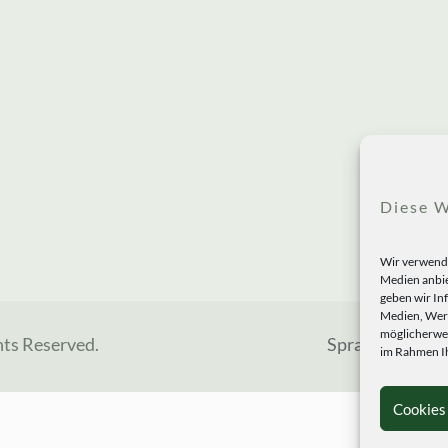
Diese W
Wir verwende
Medien anbie
geben wir In
Medien, Werb
möglicherwei
hts Reserved.
Sprachen
im Rahmen Ih
Cookies