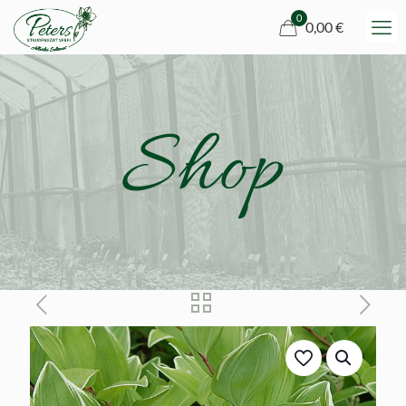
0
0,00 €
Shop