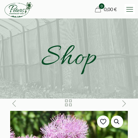
0
0,00 €
Shop